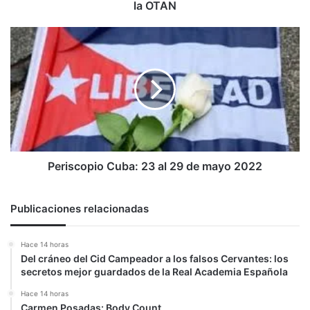
vete
la OTAN
su
entrada
Periscopio
en
Cuba:
la
23
OTAN
al
29
de
mayo
2022
Periscopio Cuba: 23 al 29 de mayo 2022
Publicaciones relacionadas
Hace 14 horas
Del cráneo del Cid Campeador a los falsos Cervantes: los
secretos mejor guardados de la Real Academia Española
Hace 14 horas
Carmen Posadas: Body Count