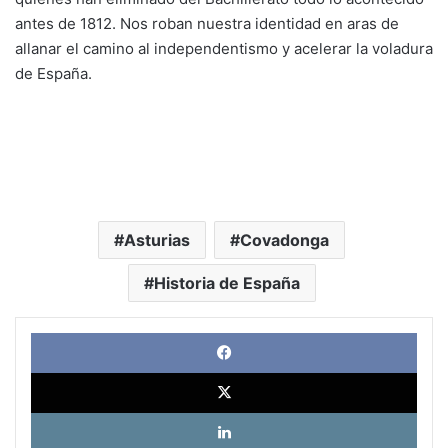
antes de 1812. Nos roban nuestra identidad en aras de
allanar el camino al independentismo y acelerar la voladura
de España.
Asturias
Covadonga
Historia de España
Face
X
Link