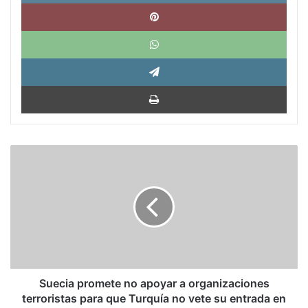
Pinte
What
Tele
Impri
Suecia
promete
no
apoyar
a
organizaciones
terroristas
para
que
Turquía
Suecia promete no apoyar a organizaciones
no
terroristas para que Turquía no vete su entrada en