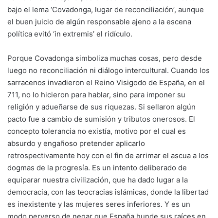
bajo el lema ‘Covadonga, lugar de reconciliación’, aunque
el buen juicio de algún responsable ajeno a la escena
política evitó ‘in extremis’ el ridículo.
Porque Covadonga simboliza muchas cosas, pero desde
luego no reconciliación ni diálogo intercultural. Cuando los
sarracenos invadieron el Reino Visigodo de España, en el
711, no lo hicieron para hablar, sino para imponer su
religión y adueñarse de sus riquezas. Si sellaron algún
pacto fue a cambio de sumisión y tributos onerosos. El
concepto tolerancia no existía, motivo por el cual es
absurdo y engañoso pretender aplicarlo
retrospectivamente hoy con el fin de arrimar el ascua a los
dogmas de la progresía. Es un intento deliberado de
equiparar nuestra civilización, que ha dado lugar a la
democracia, con las teocracias islámicas, donde la libertad
es inexistente y las mujeres seres inferiores. Y es un
modo perverso de negar que España hunde sus raíces en