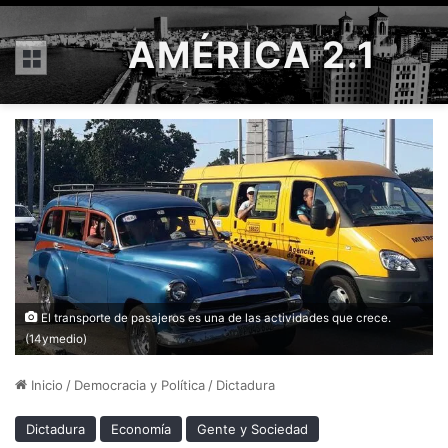
AMÉRICA 2.1
Menú
El transporte de pasajeros es una de las actividades que crece.
(14ymedio)
Inicio
/
Democracia y Política
/
Dictadura
Dictadura
Economía
Gente y Sociedad