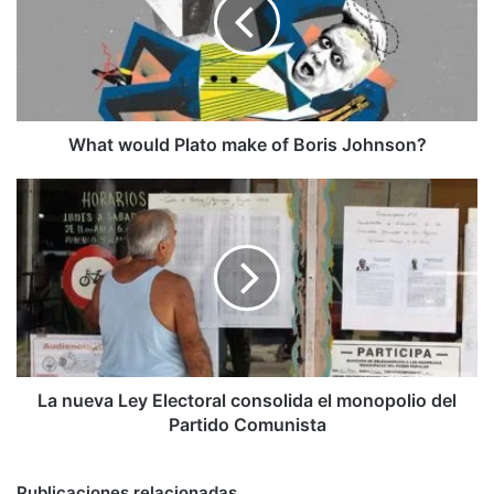
make
of
Boris
Johnson?
What would Plato make of Boris Johnson?
La
nueva
Ley
Electoral
consolida
el
monopolio
del
Partido
Comunista
La nueva Ley Electoral consolida el monopolio del
Partido Comunista
Publicaciones relacionadas