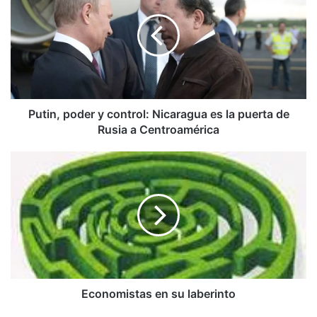
y
control:
Nicaragua
es
la
puerta
de
Rusia
Putin, poder y control: Nicaragua es la puerta de
a
Rusia a Centroamérica
Centroamérica
Economistas
en
su
laberinto
Economistas en su laberinto