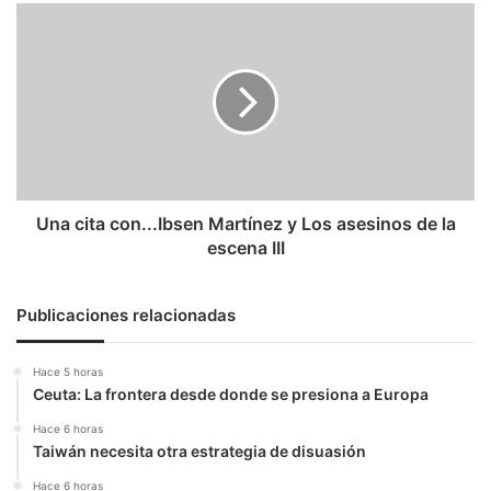
Una
cita
con...Ibsen
Martínez
y
Los
asesinos
de
la
escena
Una cita con...Ibsen Martínez y Los asesinos de la
III
escena III
Publicaciones relacionadas
Hace 5 horas
Ceuta: La frontera desde donde se presiona a Europa
Hace 6 horas
Taiwán necesita otra estrategia de disuasión
Hace 6 horas