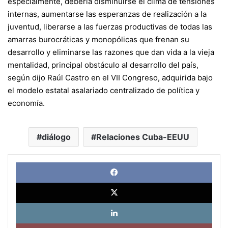
especialmente, debería disminuirse el clima de tensiones
internas, aumentarse las esperanzas de realización a la
juventud, liberarse a las fuerzas productivas de todas las
amarras burocráticas y monopólicas que frenan su
desarrollo y eliminarse las razones que dan vida a la vieja
mentalidad, principal obstáculo al desarrollo del país,
según dijo Raúl Castro en el VII Congreso, adquirida bajo
el modelo estatal asalariado centralizado de política y
economía.
diálogo
Relaciones Cuba-EEUU
Face
X
Link
Pinte