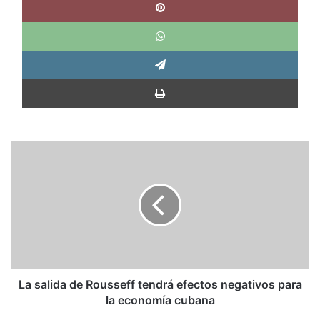
What
Tele
Impri
La
salida
de
Rousseff
tendrá
efectos
negativos
para
la
economía
La salida de Rousseff tendrá efectos negativos para
cubana
la economía cubana