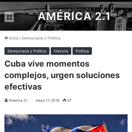
AMÉRICA 2.1
Menú
Inicio
/
Democracia y Política
Democracia y Política
Historia
Política
Cuba vive momentos
complejos, urgen soluciones
efectivas
America 2.1
mayo 17, 2016
37