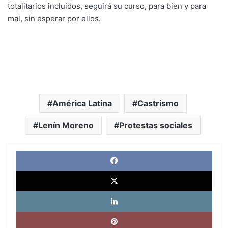
totalitarios incluidos, seguirá su curso, para bien y para
mal, sin esperar por ellos.
América Latina
Castrismo
Lenín Moreno
Protestas sociales
Face
X
Link
Pinte