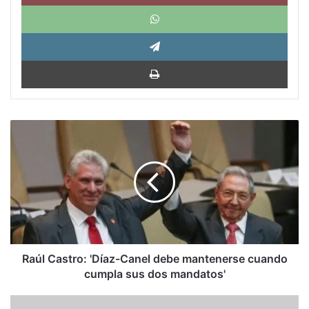
What
Tele
Impri
Raúl
Castro:
'Díaz-
Canel
debe
mantenerse
cuando
cumpla
sus
dos
Raúl Castro: 'Díaz-Canel debe mantenerse cuando
mandatos'
cumpla sus dos mandatos'
El