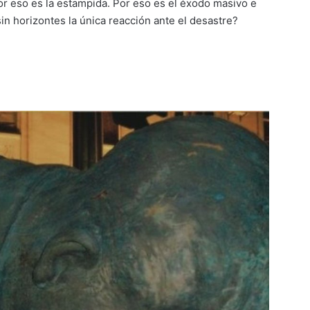
r eso es la estampida. Por eso es el éxodo masivo e
in horizontes la única reacción ante el desastre?