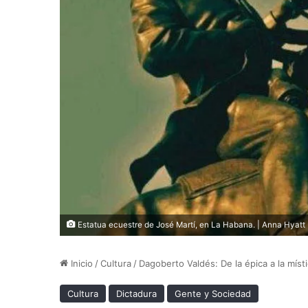
Estatua ecuestre de José Martí, en La Habana. | Anna Hyatt
Inicio
/
Cultura
/
Dagoberto Valdés: De la épica a la míst
Cultura
Dictadura
Gente y Sociedad