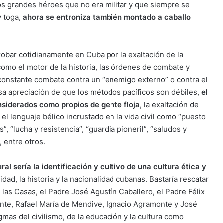
os grandes héroes que no era militar y que siempre se
y toga,
ahora se entroniza también montado a caballo
.
obar cotidianamente en Cuba por la exaltación de la
como el motor de la historia, las órdenes de combate y
l constante combate contra un “enemigo externo” o contra el
alsa apreciación de que los métodos pacíficos son débiles,
el
nsiderados como propios de gente floja
, la exaltación de
, el lenguaje bélico incrustado en la vida civil como “puesto
”, “lucha y resistencia”, “guardia pioneril”, “saludos y
, entre otros.
l sería la identificación y cultivo de una cultura ética y
dad, la historia y la nacionalidad cubanas. Bastaría rescatar
as Casas, el Padre José Agustín Caballero, el Padre Félix
onte, Rafael María de Mendive, Ignacio Agramonte y José
mas del civilismo, de la educación y la cultura como