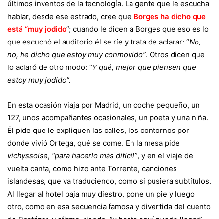
últimos inventos de la tecnología. La gente que le escucha
hablar, desde ese estrado, cree que
Borges ha dicho que
está “muy jodido
”;
cuando le dicen a Borges que eso es lo
que escuchó el auditorio él se ríe y trata de aclarar: “
No,
no, he dicho que estoy muy conmovido”
. Otros dicen que
lo aclaró de otro modo:
“Y qué, mejor que piensen que
estoy muy jodido”.
En esta ocasión viaja por Madrid, un coche pequeño, un
127, unos acompañantes ocasionales, un poeta y una niña.
Él pide que le expliquen las calles, los contornos por
donde vivió Ortega, qué se come. En la mesa pide
vichyssoise
,
“para hacerlo más difícil”
, y en el viaje de
vuelta canta, como hizo ante Torrente, canciones
islandesas, que va traduciendo, como si pusiera subtítulos.
Al llegar al hotel baja muy diestro, pone un pie y luego
otro, como en esa secuencia famosa y divertida del cuento