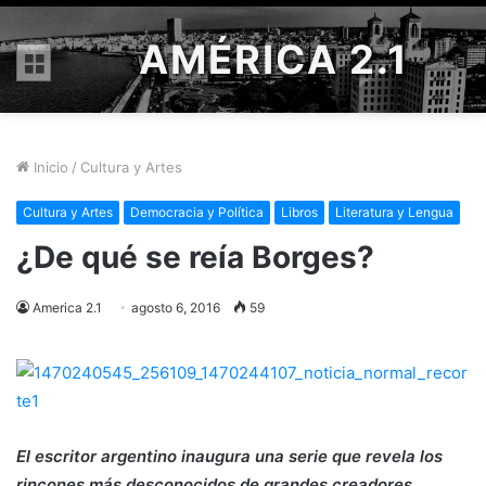
AMÉRICA 2.1
Menú
Inicio
/
Cultura y Artes
Cultura y Artes
Democracia y Política
Libros
Literatura y Lengua
¿De qué se reía Borges?
America 2.1
agosto 6, 2016
59
El escritor argentino inaugura una serie que revela los
rincones más desconocidos de grandes creadores