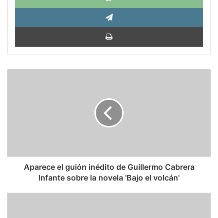
Tele
Impri
Aparece
el
guión
inédito
de
Guillermo
Cabrera
Infante
sobre
la
Aparece el guión inédito de Guillermo Cabrera
novela
Infante sobre la novela 'Bajo el volcán'
'Bajo
el
Las
volcán'
caricaturas
de