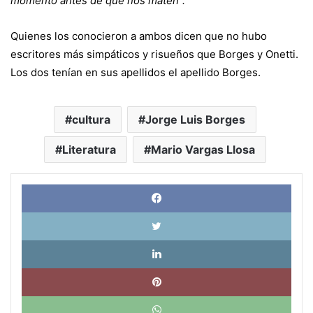
momento antes de que nos maten”.
Quienes los conocieron a ambos dicen que no hubo
escritores más simpáticos y risueños que Borges y Onetti.
Los dos tenían en sus apellidos el apellido Borges.
cultura
Jorge Luis Borges
Literatura
Mario Vargas Llosa
Face
X
Link
Pinte
What