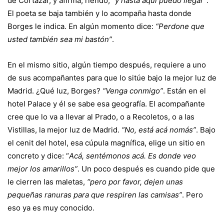
de Cortázar, y afirma, riendo,
“y hasta aquí puedo llegar”
.
El poeta se baja también y lo acompaña hasta donde
Borges le indica. En algún momento dice:
“Perdone que
usted también sea mi bastón”
.
En el mismo sitio, algún tiempo después, requiere a uno
de sus acompañantes para que lo sitúe bajo la mejor luz de
Madrid. ¿Qué luz, Borges?
“Venga conmigo”
. Están en el
hotel Palace y él se sabe esa geografía. El acompañante
cree que lo va a llevar al Prado, o a Recoletos, o a las
Vistillas, la mejor luz de Madrid.
“No, está acá nomás”
. Bajo
el cenit del hotel, esa cúpula magnífica, elige un sitio en
concreto y dice: “
Acá, sentémonos acá. Es donde veo
mejor los amarillos”
. Un poco después es cuando pide que
le cierren las maletas,
“pero por favor, dejen unas
pequeñas ranuras para que respiren las camisas”
. Pero
eso ya es muy conocido.