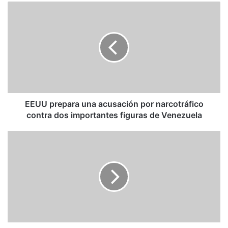
EEUU
prepara
una
acusación
por
narcotráfico
contra
dos
importantes
figuras
EEUU prepara una acusación por narcotráfico
de
contra dos importantes figuras de Venezuela
Venezuela
César
Pérez
Vivas:
Choque
de
poderes