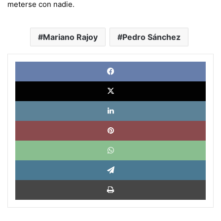
meterse con nadie.
Mariano Rajoy
Pedro Sánchez
Face
X
Link
Pinte
What
Tele
Impri