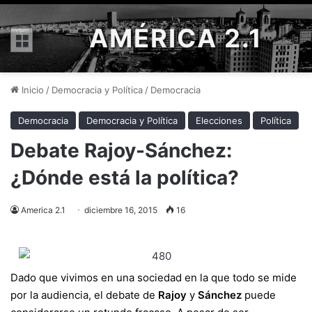
AMÉRICA 2.1
Menú
Inicio
/
Democracia y Política
/
Democracia
Democracia
Democracia y Política
Elecciones
Política
Debate Rajoy-Sánchez:
¿Dónde está la política?
America 2.1
diciembre 16, 2015
16
Dado que vivimos en una sociedad en la que todo se mide
por la audiencia, el debate de
Rajoy
y
Sánchez
puede