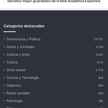
secretos mejor guardados de la Real Academia Española
Categorías destacadas
Democracia y Política
29.707
Gente y Sociedad
9.518
Cultura y Artes
5.037
Cultura
3.211
Otros temas
2.778
Ciencia y Tecnología
808
Deportes
599
Redes sociales
264
Psicología
185