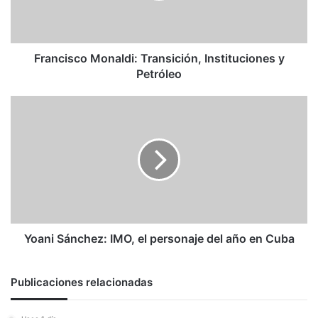
Francisco Monaldi: Transición, Instituciones y
Petróleo
Yoani
Sánchez:
IMO,
el
personaje
del
año
en
Cuba
Yoani Sánchez: IMO, el personaje del año en Cuba
Publicaciones relacionadas