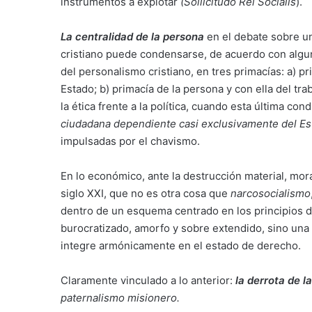
instrumentos a explotar
(Sollicitudo Rei Socialis
).
La centralidad de la persona
en el debate sobre u
cristiano puede condensarse, de acuerdo con algu
del personalismo cristiano, en tres primacías: a) pr
Estado; b) primacía de la persona y con ella del trab
la ética frente a la política, cuando esta última c
ciudadana dependiente casi exclusivamente del Es
impulsadas por el chavismo.
En lo económico, ante la destrucción material, moral
siglo XXI, que no es otra cosa que
narcosocialismo
dentro de un esquema centrado en los principios 
burocratizado, amorfo y sobre extendido, sino una
integre armónicamente en el estado de derecho.
Claramente vinculado a lo anterior:
la derrota de l
paternalismo misionero.