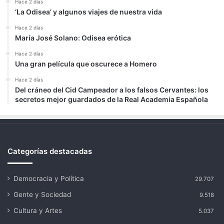
Hace 2 días
‘La Odisea’ y algunos viajes de nuestra vida
Hace 2 días
María José Solano: Odisea erótica
Hace 2 días
Una gran película que oscurece a Homero
Hace 2 días
Del cráneo del Cid Campeador a los falsos Cervantes: los
secretos mejor guardados de la Real Academia Española
Categorías destacadas
Democracia y Política
29.707
Gente y Sociedad
9.518
Cultura y Artes
5.037