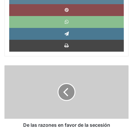
Pinte
What
Tele
Impri
De
las
razones
en
favor
de
la
secesión
De las razones en favor de la secesión