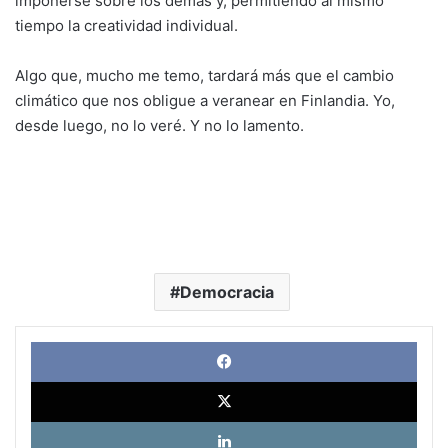
imponerse sobre los demás y, permitiendo al mismo
tiempo la creatividad individual.
Algo que, mucho me temo, tardará más que el cambio
climático que nos obligue a veranear en Finlandia. Yo,
desde luego, no lo veré. Y no lo lamento.
Democracia
Face
X
Link