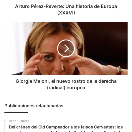
Arturo Pérez-Reverte: Una historia de Europa
(XXXVI)
Giorgia
Meloni,
el
nuevo
rostro
de
la
derecha
(radical)
europea
Giorgia Meloni, el nuevo rostro de la derecha
(radical) europea
Publicaciones relacionadas
Hace 13 horas
Del cráneo del Cid Campeador a los falsos Cervantes: los