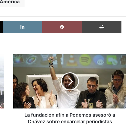
América
X
LinkedIn
Pinterest
Imprimi
La
fundación
afín
a
Podemos
asesoró
a
Chávez
sobre
encarcelar
La fundación afín a Podemos asesoró a
periodistas
Chávez sobre encarcelar periodistas