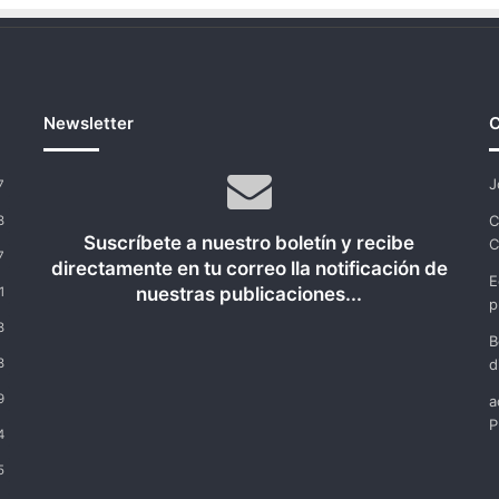
Newsletter
C
J
7
C
8
Suscríbete a nuestro boletín y recibe
C
7
directamente en tu correo lla notificación de
E
nuestras publicaciones...
1
p
8
B
8
d
9
a
P
4
5