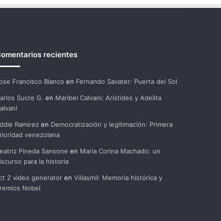
omentarios recientes
ose Francisco Blanco
en
Fernando Savater: Puerta del Sol
arlos Sucre G.
en
Maribel Calvani: Arístides y Adelita
alvani
ddie Ramirez
en
Democratización y legitimación: Primera
rioridad venezolana
eatriz Pineda Sansone
en
María Corina Machado: un
iscurso para la historia
ct 2 video generator
en
Villasmil: Memoria histórica y
remios Nobel