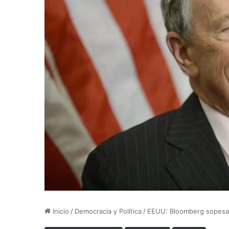
Inicio
/
Democracia y Política
/
EEUU: Bloomberg sopesa p