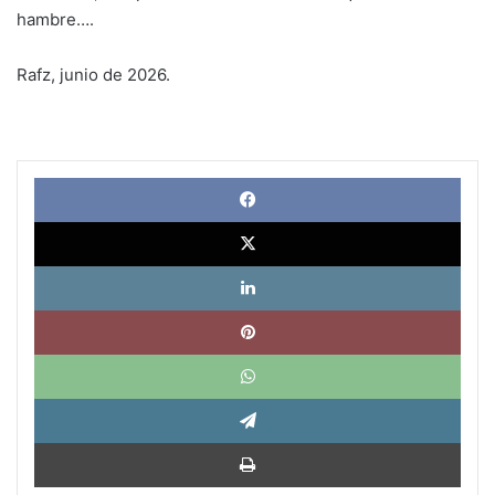
hambre….
Rafz, junio de 2026.
Face
X
Link
Pinte
What
Tele
Impri