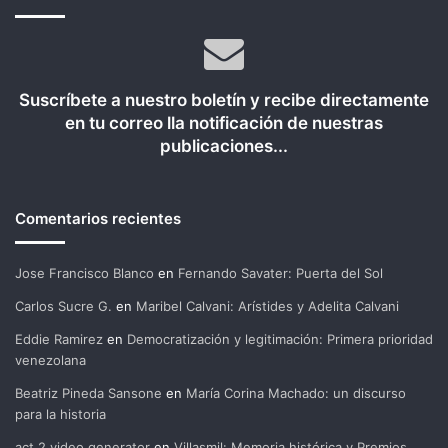
Suscríbete a nuestro boletín y recibe directamente
en tu correo lla notificación de nuestras
publicaciones...
Comentarios recientes
Jose Francisco Blanco
en
Fernando Savater: Puerta del Sol
Carlos Sucre G.
en
Maribel Calvani: Arístides y Adelita Calvani
Eddie Ramirez
en
Democratización y legitimación: Primera prioridad
venezolana
Beatriz Pineda Sansone
en
María Corina Machado: un discurso
para la historia
act 2 video generator
en
Villasmil: Memoria histórica y Premios