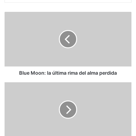
Blue
Moon:
la
última
rima
del
alma
perdida
Blue Moon: la última rima del alma perdida
Arturo
Pérez-
Reverte:
El
chorrito
mortífero