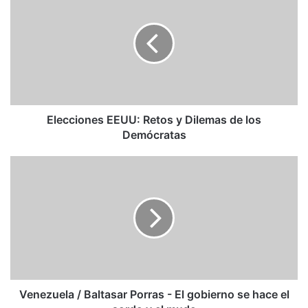
EEUU:
Retos
y
Dilemas
de
los
Demócratas
Elecciones EEUU: Retos y Dilemas de los
Demócratas
Venezuela
/
Baltasar
Porras
-
El
gobierno
se
hace
el
Venezuela / Baltasar Porras - El gobierno se hace el
sordo