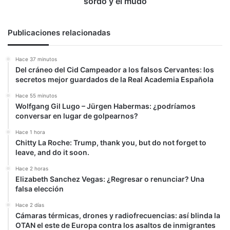
sordo y el mudo
y
el
mudo
Publicaciones relacionadas
Hace 37 minutos
Del cráneo del Cid Campeador a los falsos Cervantes: los
secretos mejor guardados de la Real Academia Española
Hace 55 minutos
Wolfgang Gil Lugo – Jürgen Habermas: ¿podríamos
conversar en lugar de golpearnos?
Hace 1 hora
Chitty La Roche: Trump, thank you, but do not forget to
leave, and do it soon.
Hace 2 horas
Elizabeth Sanchez Vegas: ¿Regresar o renunciar? Una
falsa elección
Hace 2 días
Cámaras térmicas, drones y radiofrecuencias: así blinda la
OTAN el este de Europa contra los asaltos de inmigrantes