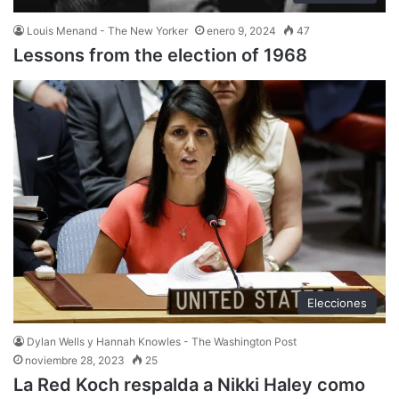
Louis Menand - The New Yorker
enero 9, 2024
47
Lessons from the election of 1968
Elecciones
Dylan Wells y Hannah Knowles - The Washington Post
noviembre 28, 2023
25
La Red Koch respalda a Nikki Haley como