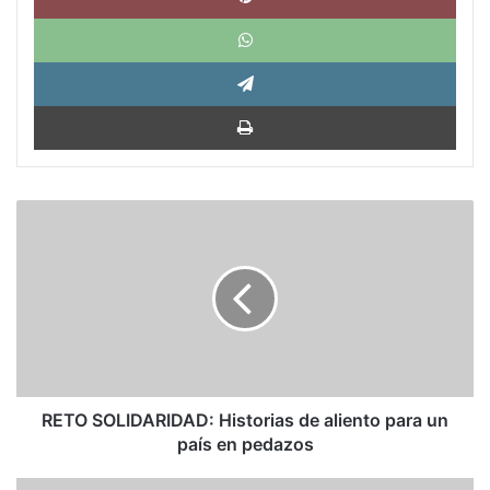
What
Tele
Impri
RETO
SOLIDARIDAD:
Historias
de
aliento
para
un
país
en
pedazos
RETO SOLIDARIDAD: Historias de aliento para un
país en pedazos
Obispos