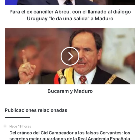
al
diálogo
Para el ex canciller Abreu, con el llamado al diálogo
Uruguay
Uruguay "le da una salida" a Maduro
"le
da
Bucaram
una
y
salida"
Maduro
a
Maduro
Bucaram y Maduro
Publicaciones relacionadas
Hace 18 horas
Del cráneo del Cid Campeador a los falsos Cervantes: los
secretos mejor guardados de la Real Academia Española