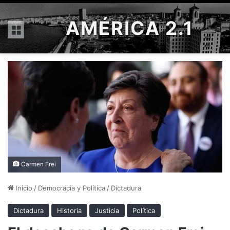
AMÉRICA 2.1
Menú
Carmen Frei
Inicio
/
Democracia y Política
/
Dictadura
Dictadura
Historia
Justicia
Política