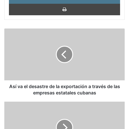
Impri
Así
va
el
desastre
de
la
exportación
a
través
de
Así va el desastre de la exportación a través de las
las
empresas estatales cubanas
empresas
estatales
La
cubanas
familia
de
Llano
Grande,