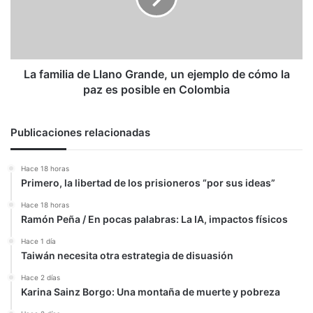
un
ejemplo
de
cómo
la
La familia de Llano Grande, un ejemplo de cómo la
paz
paz es posible en Colombia
es
posible
en
Publicaciones relacionadas
Colombia
Hace 18 horas
Primero, la libertad de los prisioneros “por sus ideas”
Hace 18 horas
Ramón Peña / En pocas palabras: La IA, impactos físicos
Hace 1 día
Taiwán necesita otra estrategia de disuasión
Hace 2 días
Karina Sainz Borgo: Una montaña de muerte y pobreza