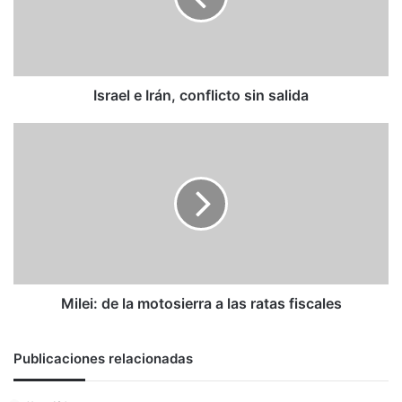
salida
Israel e Irán, conflicto sin salida
Milei:
de
la
motosierra
a
las
ratas
fiscales
Milei: de la motosierra a las ratas fiscales
Publicaciones relacionadas