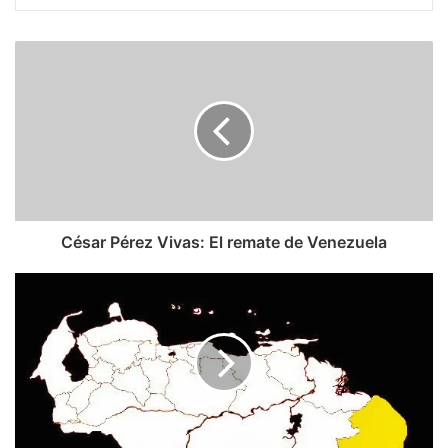
César
Pérez
Vivas:
El
remate
de
Venezuela
César Pérez Vivas: El remate de Venezuela
Sadio
Garavini
di
Turno:
La
Corte
Internacional
de