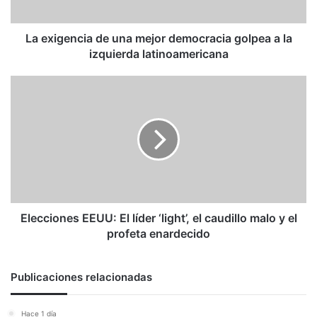
a
la
izquierda
La exigencia de una mejor democracia golpea a la
latinoamericana
izquierda latinoamericana
Elecciones
EEUU:
El
líder
‘light’,
el
caudillo
malo
y
el
Elecciones EEUU: El líder ‘light’, el caudillo malo y el
profeta
profeta enardecido
enardecido
Publicaciones relacionadas
Hace 1 día