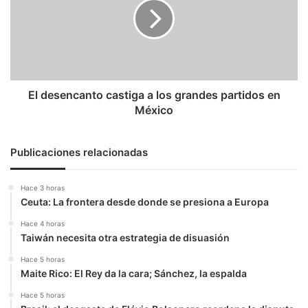
a
los
grandes
partidos
en
México
El desencanto castiga a los grandes partidos en
México
Publicaciones relacionadas
Hace 3 horas
Ceuta: La frontera desde donde se presiona a Europa
Hace 4 horas
Taiwán necesita otra estrategia de disuasión
Hace 5 horas
Maite Rico: El Rey da la cara; Sánchez, la espalda
Hace 5 horas