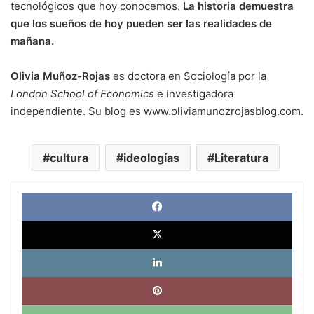
tecnológicos que hoy conocemos.
La historia demuestra
que los sueños de hoy pueden ser las realidades de
mañana.
Olivia Muñoz-Rojas
es doctora en Sociología por la
London School of Economics
e investigadora
independiente. Su blog es www.oliviamunozrojasblog.com.
cultura
ideologías
Literatura
Face
X
Link
Pinte
What