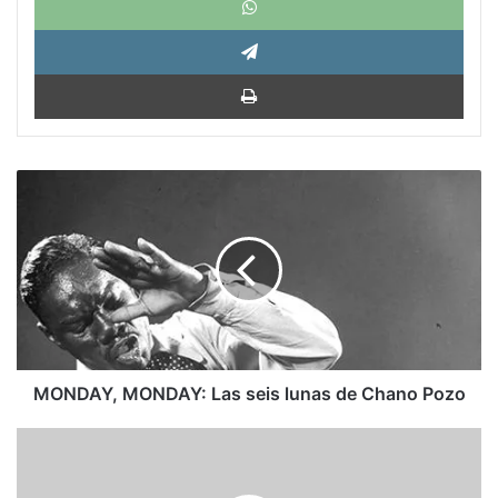
Tele
Impri
MONDAY,
MONDAY:
Las
seis
lunas
de
Chano
Pozo
MONDAY, MONDAY: Las seis lunas de Chano Pozo
El
desencanto
castiga