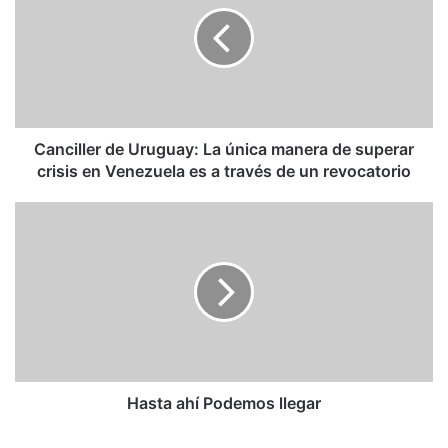
La
única
manera
de
superar
crisis
en
Canciller de Uruguay: La única manera de superar
Venezuela
crisis en Venezuela es a través de un revocatorio
es
a
Hasta
través
ahí
de
Podemos
un
llegar
revocatorio
Hasta ahí Podemos llegar