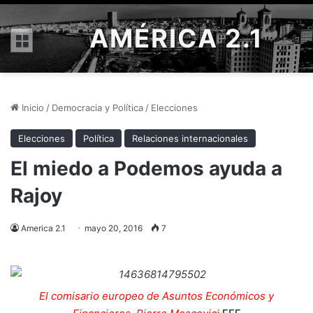
AMÉRICA 2.1
Menú
Inicio
/
Democracia y Política
/
Elecciones
Elecciones
Política
Relaciones internacionales
El miedo a Podemos ayuda a
Rajoy
America 2.1
mayo 20, 2016
7
El comisario europeo de Asuntos Económicos y