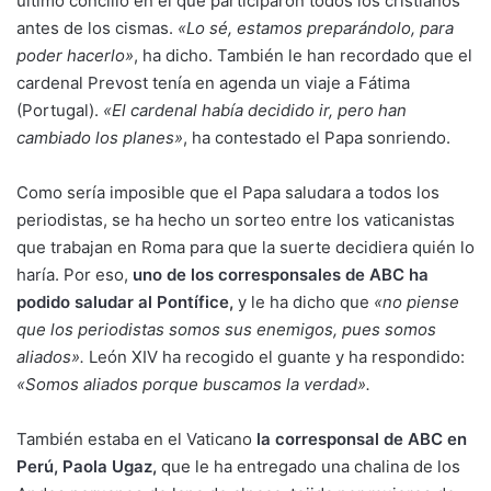
último concilio en el que participaron todos los cristianos
antes de los cismas.
«Lo sé, estamos preparándolo, para
poder hacerlo»
, ha dicho. También le han recordado que el
cardenal Prevost tenía en agenda un viaje a Fátima
(Portugal).
«El cardenal había decidido ir, pero han
cambiado los planes»
, ha contestado el Papa sonriendo.
Como sería imposible que el Papa saludara a todos los
periodistas, se ha hecho un sorteo entre los vaticanistas
que trabajan en Roma para que la suerte decidiera quién lo
haría. Por eso,
uno de los corresponsales de ABC ha
podido saludar al Pontífice
,
y le ha dicho que
«no piense
que los periodistas somos sus enemigos, pues somos
aliados».
León XIV ha recogido el guante y ha respondido:
«Somos aliados porque buscamos la verdad».
También estaba en el Vaticano
la corresponsal de ABC en
Perú, Paola Ugaz
,
que le ha entregado una chalina de los