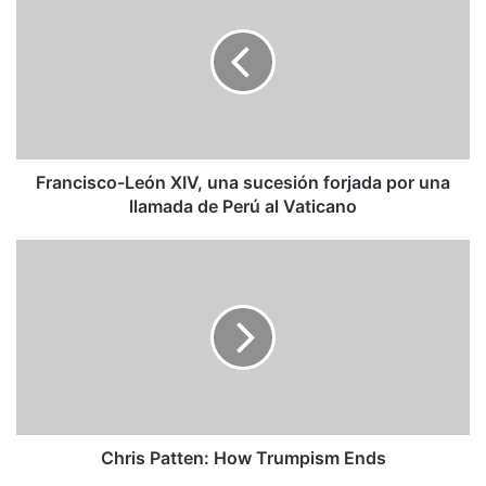
XIV,
una
sucesión
forjada
por
una
llamada
de
Francisco-León XIV, una sucesión forjada por una
Perú
llamada de Perú al Vaticano
al
Vaticano
Chris
Patten:
How
Trumpism
Ends
Chris Patten: How Trumpism Ends