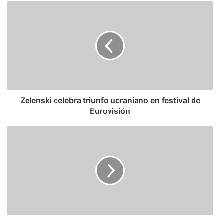
Zelenski
celebra
triunfo
ucraniano
en
festival
de
Eurovisión
Zelenski celebra triunfo ucraniano en festival de
Eurovisión
Oswaldo
Álvarez
Paz
/
Desde
el
puente:
Elecciones
demasiado