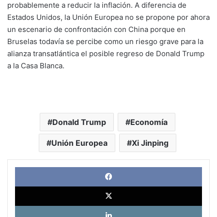
probablemente a reducir la inflación. A diferencia de
Estados Unidos, la Unión Europea no se propone por ahora
un escenario de confrontación con China porque en
Bruselas todavía se percibe como un riesgo grave para la
alianza transatlántica el posible regreso de Donald Trump
a la Casa Blanca.
Donald Trump
Economía
Unión Europea
Xi Jinping
Face
X
Link