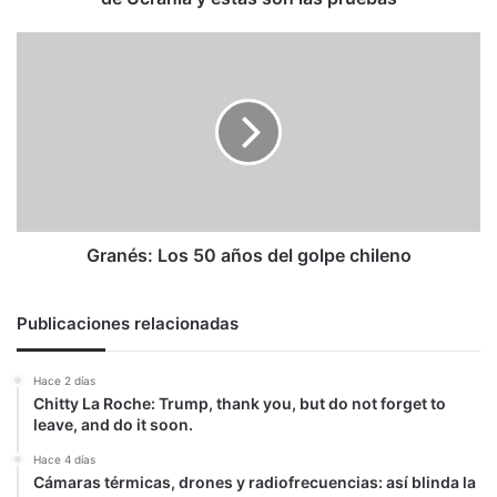
y
estas
Granés:
son
Los
las
50
pruebas
años
del
golpe
chileno
Granés: Los 50 años del golpe chileno
Publicaciones relacionadas
Hace 2 días
Chitty La Roche: Trump, thank you, but do not forget to
leave, and do it soon.
Hace 4 días
Cámaras térmicas, drones y radiofrecuencias: así blinda la