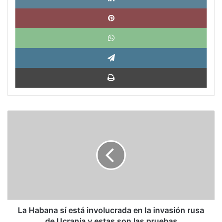
Pinte
What
Tele
Impri
La
Habana
sí
está
involucrada
en
la
invasión
rusa
de
La Habana sí está involucrada en la invasión rusa
Ucrania
de Ucrania y estas son las pruebas