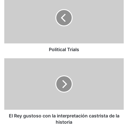
Trials
Political Trials
El
Rey
gustoso
con
la
interpretación
castrista
de
la
historia
El Rey gustoso con la interpretación castrista de la
historia