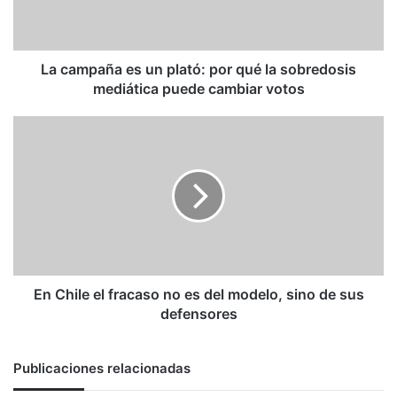
qué
la
sobredosis
mediática
La campaña es un plató: por qué la sobredosis
puede
mediática puede cambiar votos
cambiar
votos
En
Chile
el
fracaso
no
es
del
modelo,
sino
de
En Chile el fracaso no es del modelo, sino de sus
sus
defensores
defensores
Publicaciones relacionadas