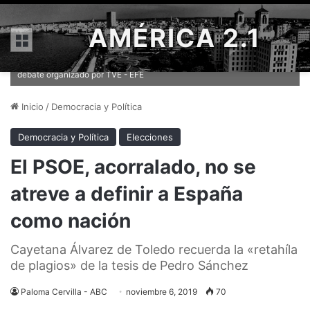
AMÉRICA 2.1
Menú
Los portavoces de los principales grupos parlamentarios, en el
debate organizado por TVE - EFE
Inicio
/
Democracia y Política
Democracia y Política
Elecciones
El PSOE, acorralado, no se
atreve a definir a España
como nación
Cayetana Álvarez de Toledo recuerda la «retahíla
de plagios» de la tesis de Pedro Sánchez
Paloma Cervilla - ABC
noviembre 6, 2019
70