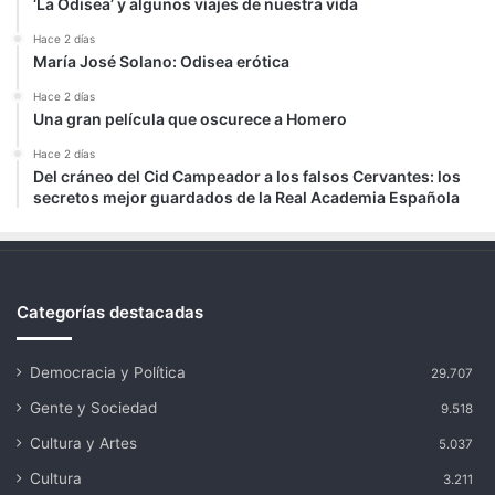
‘La Odisea’ y algunos viajes de nuestra vida
Hace 2 días
María José Solano: Odisea erótica
Hace 2 días
Una gran película que oscurece a Homero
Hace 2 días
Del cráneo del Cid Campeador a los falsos Cervantes: los
secretos mejor guardados de la Real Academia Española
Categorías destacadas
Democracia y Política
29.707
Gente y Sociedad
9.518
Cultura y Artes
5.037
Cultura
3.211