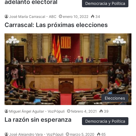
adelanto electoral
Democracia y Política
José María Carrascal - ABC
enero 10, 2022
34
Carrascal: Las próximas elecciones
Elecciones
Miguel Ángel Aguilar - VozPópuli
febrero 4, 2021
39
La razón sin esperanza
Democracia y Política
José Alejandro Vara - VozPópuli
marzo 5, 2020
65