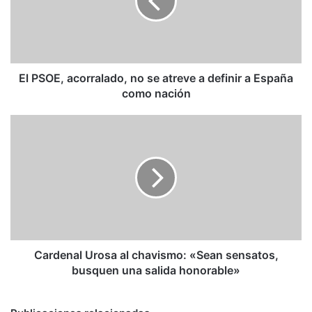
se
atreve
a
definir
a
España
El PSOE, acorralado, no se atreve a definir a España
como
como nación
nación
Cardenal
Urosa
al
chavismo:
«Sean
sensatos,
busquen
una
salida
honorable»
Cardenal Urosa al chavismo: «Sean sensatos,
busquen una salida honorable»