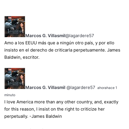
Marcos G. Villasmil
‏@lagardere57
Amo a los EEUU más que a ningún otro país, y por ello
insisto en el derecho de criticarla perpetuamente. James
Baldwin, escritor.
Marcos G. Villasmil
‏@lagardere57
ahora
hace 1
minuto
I love America more than any other country, and, exactly
for this reason, I insist on the right to criticize her
perpetually. -James Baldwin