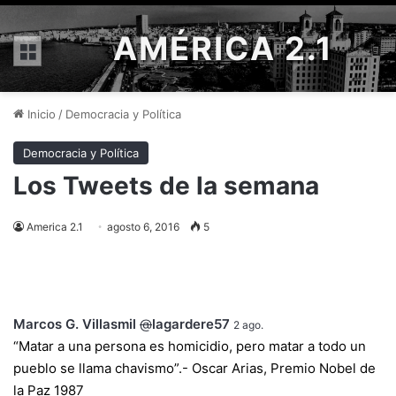
AMÉRICA 2.1
Menú
Inicio
/
Democracia y Política
Democracia y Política
Los Tweets de la semana
America 2.1
agosto 6, 2016
5
Marcos G. Villasmil
@
lagardere57
2 ago.
“Matar a una persona es homicidio, pero matar a todo un
pueblo se llama chavismo”.- Oscar Arias, Premio Nobel de
la Paz 1987