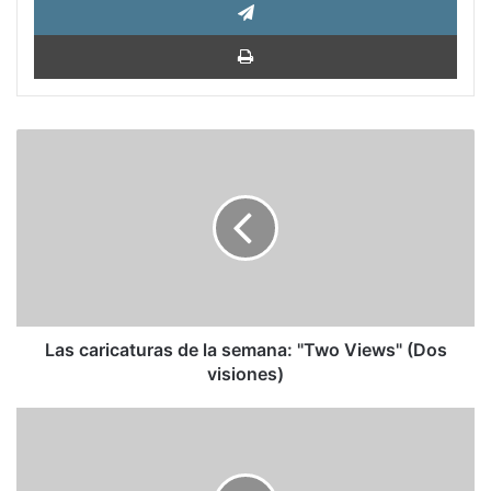
Impri
Las
caricaturas
de
la
semana:
"Two
Views"
(Dos
visiones)
Las caricaturas de la semana: "Two Views" (Dos
visiones)
Wendy
Guerra:
La
liberación