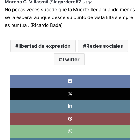
Marcos G. Villasmil
@
lagardere57
5 ago.
No pocas veces sucede que la Muerte llega cuando menos
se la espera, aunque desde su punto de vista Ella siempre
es puntual. (Ricardo Bada)
libertad de expresión
Redes sociales
Twitter
Face
X
Link
Pinte
What
Tele