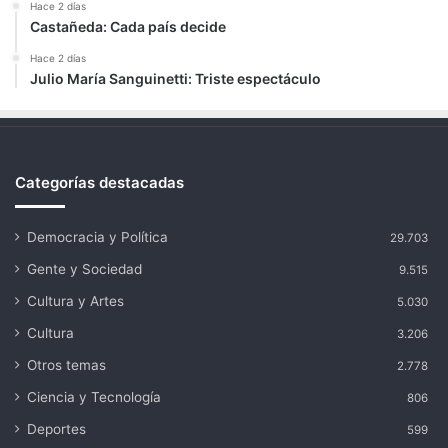
Hace 2 días
Castañeda: Cada país decide
Hace 2 días
Julio María Sanguinetti: Triste espectáculo
Categorías destacadas
Democracia y Política
29.703
Gente y Sociedad
9.515
Cultura y Artes
5.030
Cultura
3.206
Otros temas
2.778
Ciencia y Tecnología
806
Deportes
599