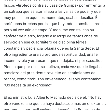
físicos –tiroteos contra su casa de Guiripa- por enfrentar a
un sátrapa que se atornillaba a las vallas de poder y que
muy pocos, en aquellos momentos, osaban desafiar. Él
abrió unas brechas por las que hoy todos transitan, tarde
pero tal vez aún a tiempo. Y todo, me consta, con su
carácter de hierro, forjado a lo largo de tantos años de
servicio en ese cuadrilátero de disciplina férrea,
constancia y paciencia jobiana que es la Santa Sede. El
otro ingrediente era su profunda espiritualidad, una fe
inconmovible y un rosario que no dejaba ni por casualidad.
Pienso que por eso, tranquilazo, cada vez que le llegaba el
ramalazo del presidente revuelto en sentimientos de
rencor, como tirabuzón envenenado, él sólo contestaba:
“Ud necesita un exorcismo”.
El ex ministro Luis Alberto Machado decía de él: “No hay
otro venezolano que se haya destacado más en el exterior,
por rango y por realizaciones, después de Francisco de