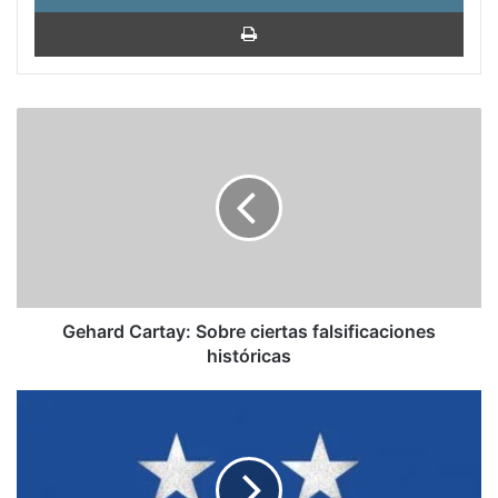
Impri
Gehard
Cartay:
Sobre
ciertas
falsificaciones
históricas
Gehard Cartay: Sobre ciertas falsificaciones
históricas
America’s
ugly
election:
How
bad