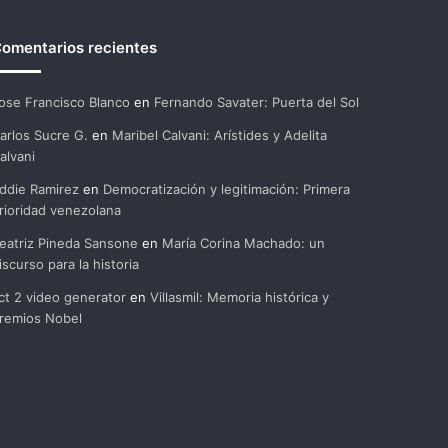
omentarios recientes
ose Francisco Blanco
en
Fernando Savater: Puerta del Sol
arlos Sucre G.
en
Maribel Calvani: Arístides y Adelita
alvani
ddie Ramirez
en
Democratización y legitimación: Primera
rioridad venezolana
eatriz Pineda Sansone
en
María Corina Machado: un
iscurso para la historia
ct 2 video generator
en
Villasmil: Memoria histórica y
remios Nobel