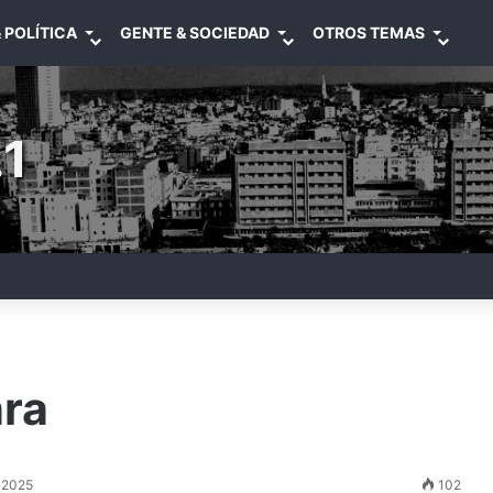
 POLÍTICA
GENTE & SOCIEDAD
OTROS TEMAS
1
ara
 2025
102