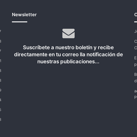
Newsletter
C
J
7
C
8
Suscríbete a nuestro boletín y recibe
C
7
directamente en tu correo lla notificación de
E
nuestras publicaciones...
1
p
8
B
8
d
9
a
P
4
5
8