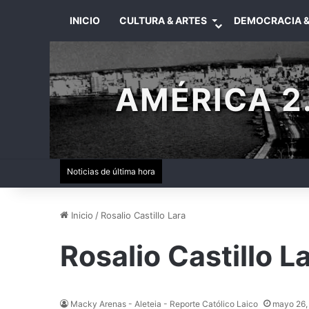
INICIO
CULTURA & ARTES
DEMOCRACIA &
AMÉRICA 2.
Noticias de última hora
Inicio
/
Rosalio Castillo Lara
Rosalio Castillo L
Macky Arenas - Aleteia - Reporte Católico Laico
mayo 26,