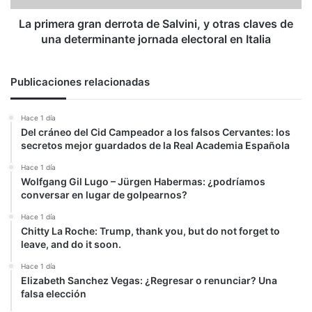
claves
de
La primera gran derrota de Salvini, y otras claves de
una
una determinante jornada electoral en Italia
determinante
jornada
electoral
Publicaciones relacionadas
en
Italia
Hace 1 día
Del cráneo del Cid Campeador a los falsos Cervantes: los
secretos mejor guardados de la Real Academia Española
Hace 1 día
Wolfgang Gil Lugo – Jürgen Habermas: ¿podríamos
conversar en lugar de golpearnos?
Hace 1 día
Chitty La Roche: Trump, thank you, but do not forget to
leave, and do it soon.
Hace 1 día
Elizabeth Sanchez Vegas: ¿Regresar o renunciar? Una
falsa elección