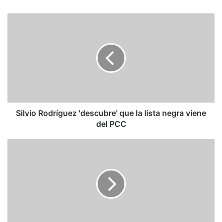
Silvio
Rodríguez
'descubre'
que
la
lista
negra
viene
del
PCC
Silvio Rodríguez 'descubre' que la lista negra viene
del PCC
La
primera
gran
derrota
de
Salvini,
y
otras