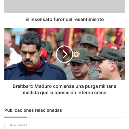
El insensato furor del resentimiento
Breitbart:
Maduro
comienza
una
purga
militar
a
medida
que
la
Breitbart: Maduro comienza una purga militar a
oposición
medida que la oposición interna crece
interna
crece
Publicaciones relacionadas
Hace 9 horas