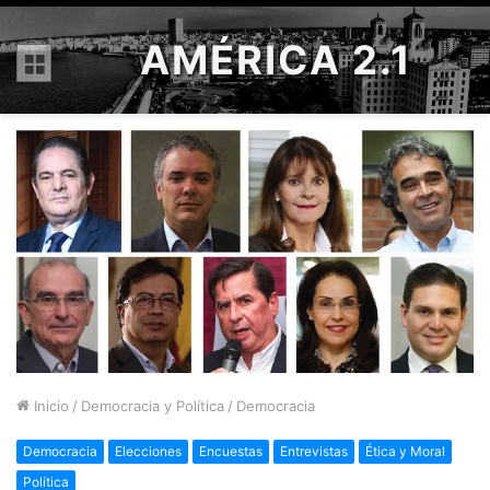
AMÉRICA 2.1
Menú
Inicio
/
Democracia y Política
/
Democracia
Democracia
Elecciones
Encuestas
Entrevistas
Ética y Moral
Política