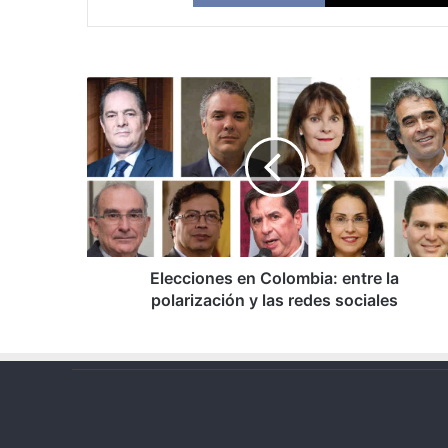
Elecciones
en
Colombia:
entre
la
polarización
y
las
redes
sociales
Elecciones en Colombia: entre la
polarización y las redes sociales