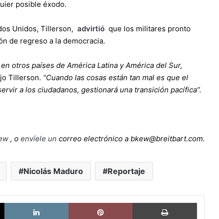
quier posible éxodo.
dos Unidos, Tillerson,
advirtió
que los militares pronto
ón de regreso a la democracia.
a en otros países de América Latina y América del Sur,
ijo Tillerson.
“Cuando las cosas están tan mal es que el
ervir a los ciudadanos, gestionará una transición pacífica”.
ew
, o
envíele un
correo electrónico a bkew@breitbart.com.
Nicolás Maduro
Reportaje
X
LinkedIn
Pinterest
Imprimi