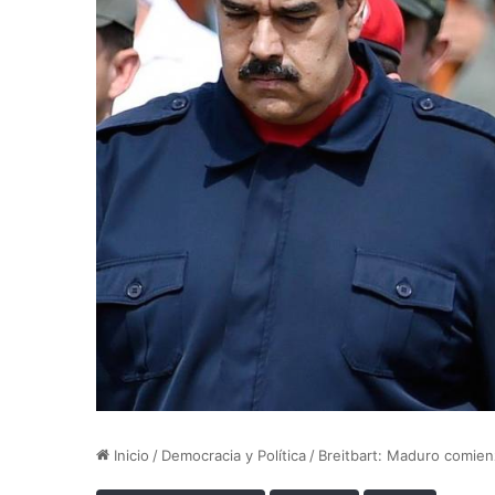
Inicio
/
Democracia y Política
/
Breitbart: Maduro comienz