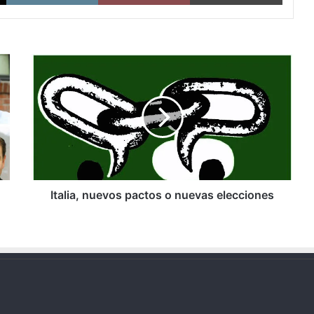
Italia,
nuevos
pactos
o
nuevas
elecciones
Italia, nuevos pactos o nuevas elecciones