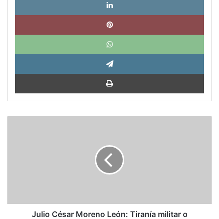
Pinte
What
Tele
Impri
Julio
César
Moreno
León:
Tiranía
militar
o
democracia
civil
Julio César Moreno León: Tiranía militar o