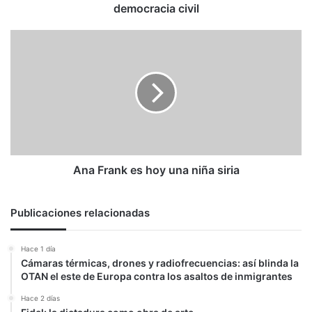
democracia civil
Ana
Frank
es
hoy
una
niña
siria
Ana Frank es hoy una niña siria
Publicaciones relacionadas
Hace 1 día
Cámaras térmicas, drones y radiofrecuencias: así blinda la
OTAN el este de Europa contra los asaltos de inmigrantes
Hace 2 días