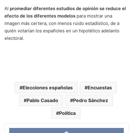
Al
promediar diferentes estudios de opinión se reduce el
efecto de los diferentes modelos
para mostrar una
imagen más certera, con menos ruido estadístico, de a
quién votarían los españoles en un hipotético adelanto
electoral.
Elecciones españolas
Encuestas
Pablo Casado
Pedro Sánchez
Política
Face