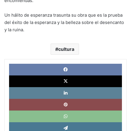
encomiendas.
Un hálito de esperanza trasunta su obra que es la prueba
del éxito de la esperanza y la belleza sobre el desencanto
y la ruina.
cultura
Face
X
Link
Pinte
What
Tele