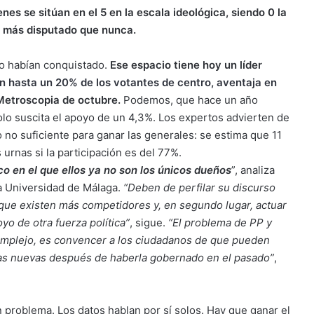
es se sitúan en el 5 en la escala ideológica, siendo 0 la
á más disputado que nunca.
lo habían conquistado.
Ese espacio tiene hoy un líder
n hasta un 20% de los votantes de centro, aventaja en
 Metroscopia de octubre.
Podemos, que hace un año
olo suscita el apoyo de un 4,3%. Los expertos advierten de
 no suficiente para ganar las generales: se estima que 11
 urnas si la participación es del 77%.
o en el que ellos ya no son los únicos dueños
”, analiza
la Universidad de Málaga.
“Deben de perfilar su discurso
 que existen más competidores y, en segundo lugar, actuar
yo de otra fuerza política”
, sigue.
“El problema de PP y
complejo, es convencer a los ciudadanos de que pueden
as nuevas después de haberla gobernado en el pasado”
,
n problema. Los datos hablan por sí solos. Hay que ganar el