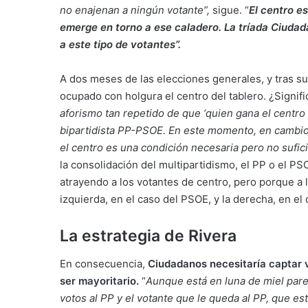
no enajenan a ningún votante”,
sigue. “
El centro e
emerge en torno a ese caladero. La tríada Ciuda
a este tipo de votantes”.
A dos meses de las elecciones generales, y tras s
ocupado con holgura el centro del tablero. ¿Signif
aforismo tan repetido de que ‘quien gana el centro
bipartidista PP-PSOE. En este momento, en cambio,
el centro es una condición necesaria pero no sufic
la consolidación del multipartidismo, el PP o el P
atrayendo a los votantes de centro, pero porque a 
izquierda, en el caso del PSOE, y la derecha, en el
La estrategia de Rivera
En consecuencia,
Ciudadanos necesitaría
captar 
ser mayoritario
.
“
Aunque está en luna de miel par
votos al PP y el votante que le queda al PP, que es