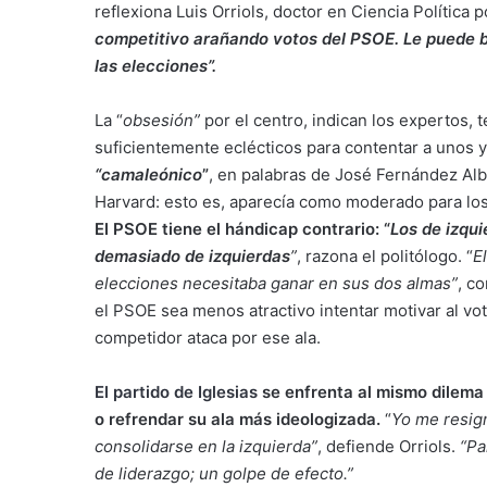
reflexiona Luis Orriols, doctor en Ciencia Política 
competitivo arañando votos del PSOE. Le puede be
las elecciones”.
La “
obsesión”
por el centro, indican los expertos, 
suficientemente eclécticos para contentar a unos y
“camaleónico
”
, en palabras de José Fernández Alb
Harvard: esto es, aparecía como moderado para lo
El PSOE tiene el hándicap contrario: “
Los de izqui
demasiado de izquierdas
”
, razona el politólogo. “
E
elecciones necesitaba ganar en sus dos almas”
, c
el PSOE sea menos atractivo intentar motivar al vo
competidor ataca por ese ala.
El partido de Iglesias
se enfrenta al mismo dilema 
o refrendar su ala más ideologizada.
“
Yo me resign
consolidarse en la izquierda”
, defiende Orriols.
“Pa
de liderazgo; un golpe de efecto.”