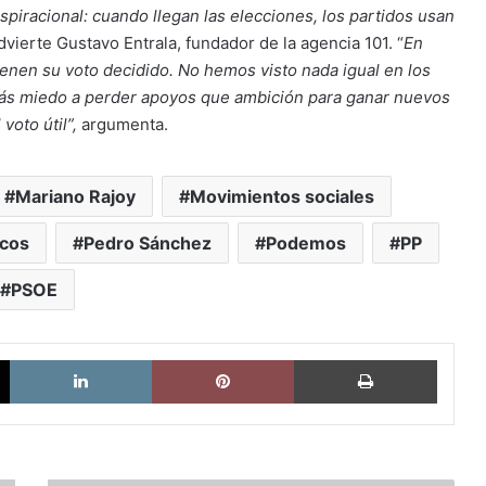
aspiracional: cuando llegan las elecciones, los partidos usan
vierte Gustavo Entrala, fundador de la agencia 101. “
En
nen su voto decidido. No hemos visto nada igual en los
 más miedo a perder apoyos que ambición para ganar nuevos
voto útil”,
argumenta.
Mariano Rajoy
Movimientos sociales
icos
Pedro Sánchez
Podemos
PP
PSOE
X
LinkedIn
Pinterest
Imprimi