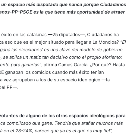
s un espacio más disputado que nunca porque Ciudadanos
danos-PP-PSOE es la que tiene más oportunidad de atraer
u éxito en las catalanas —25 diputados—, Ciudadanos ha
ica eso que es el mejor situado para llegar a La Moncloa?
“El
 gana las elecciones’ es una clave del modelo de gobierno
 se aplica un matiz tan decisivo como el propio aforismo:
iente para ganarlas”
, afirma Camas García. ¿Por qué? Hasta
SOE ganaban los comicios cuando más éxito tenían
la vez agrupaban a los de su espacio ideológico —la
 del PP—.
votantes de alguno de los otros espacios
ideológicos
para
ece complicado que gane. Tendría que arañar muchos más
tá en el 23-24%, parece que ya es el que es muy fiel”,