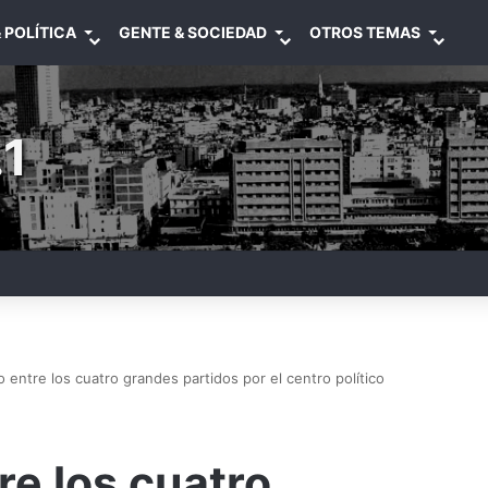
 POLÍTICA
GENTE & SOCIEDAD
OTROS TEMAS
1
 entre los cuatro grandes partidos por el centro político
re los cuatro