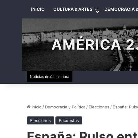
INICIO
CULTURA & ARTES
DEMOCRACIA &
AMÉRICA 2.
Noticias de última hora
Inicio
/
Democracia y Política
/
Elecciones
/
España: Pulso
Elecciones
Encuestas
España: Pulso ent