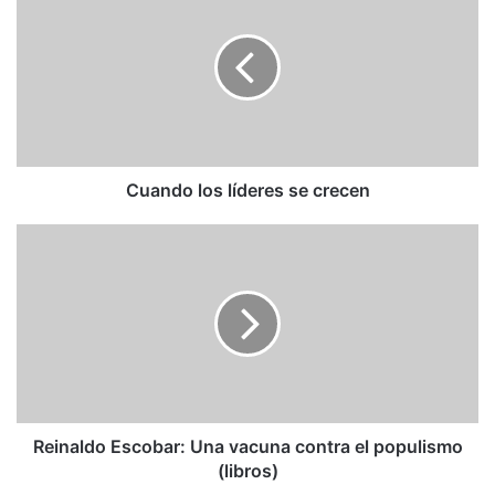
los
líderes
se
crecen
Cuando los líderes se crecen
Reinaldo
Escobar:
Una
vacuna
contra
el
populismo
(libros)
Reinaldo Escobar: Una vacuna contra el populismo
(libros)