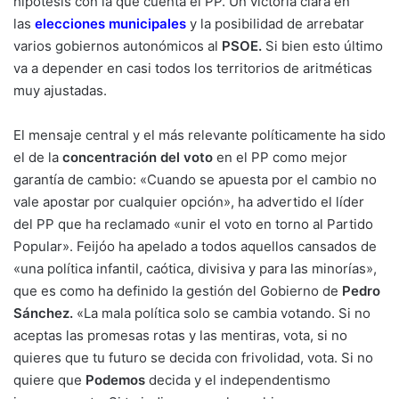
hipótesis con la que cuenta el PP. Un victoria clara en
las
elecciones municipales
y la posibilidad de arrebatar
varios gobiernos autonómicos al
PSOE.
Si bien esto último
va a depender en casi todos los territorios de aritméticas
muy ajustadas.
El mensaje central y el más relevante políticamente ha sido
el de la
concentración del voto
en el PP como mejor
garantía de cambio: «Cuando se apuesta por el cambio no
vale apostar por cualquier opción», ha advertido el líder
del PP que ha reclamado «unir el voto en torno al Partido
Popular». Feijóo ha apelado a todos aquellos cansados de
«una política infantil, caótica, divisiva y para las minorías»,
que es como ha definido la gestión del Gobierno de
Pedro
Sánchez.
«La mala política solo se cambia votando. Si no
aceptas las promesas rotas y las mentiras, vota, si no
quieres que tu futuro se decida con frivolidad, vota. Si no
quiere que
Podemos
decida y el independentismo