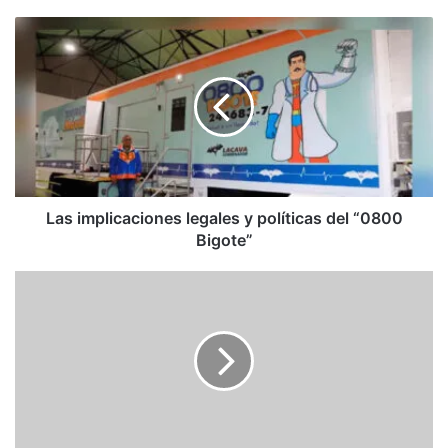
Las
implicaciones
legales
y
políticas
del
“0800
Bigote”
Las implicaciones legales y políticas del “0800
Bigote”
La
importancia
de
votar
bien