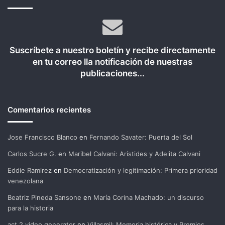
Suscríbete a nuestro boletín y recibe directamente
en tu correo lla notificación de nuestras
publicaciones...
Comentarios recientes
Jose Francisco Blanco
en
Fernando Savater: Puerta del Sol
Carlos Sucre G.
en
Maribel Calvani: Arístides y Adelita Calvani
Eddie Ramirez
en
Democratización y legitimación: Primera prioridad
venezolana
Beatriz Pineda Sansone
en
María Corina Machado: un discurso
para la historia
act 2 video generator
en
Villasmil: Memoria histórica y Premios