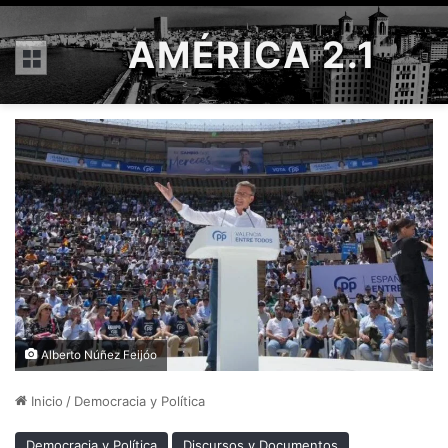
AMÉRICA 2.1
Menú
Alberto Núñez Feijóo
Inicio
/
Democracia y Política
Democracia y Política
Discursos y Documentos