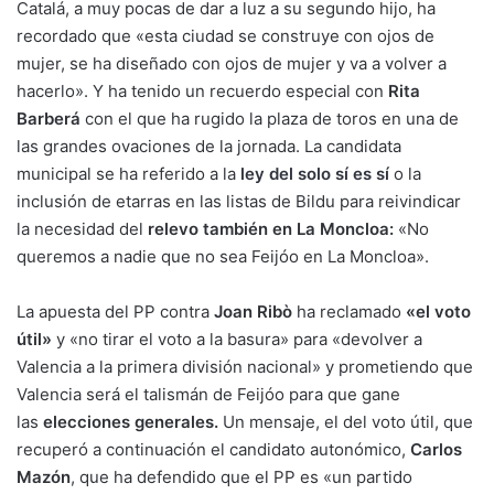
Catalá, a muy pocas de dar a luz a su segundo hijo, ha
recordado que «esta ciudad se construye con ojos de
mujer, se ha diseñado con ojos de mujer y va a volver a
hacerlo». Y ha tenido un recuerdo especial con
Rita
Barberá
con el que ha rugido la plaza de toros en una de
las grandes ovaciones de la jornada. La candidata
municipal se ha referido a la
ley del solo sí es sí
o la
inclusión de etarras en las listas de Bildu para reivindicar
la necesidad del
relevo también en La Moncloa:
«No
queremos a nadie que no sea Feijóo en La Moncloa».
La apuesta del PP contra
J
oan Ribò
ha reclamado
«el voto
útil»
y «no tirar el voto a la basura» para «devolver a
Valencia a la primera división nacional» y prometiendo que
Valencia será el talismán de Feijóo para que gane
las
elecciones generales.
Un mensaje, el del voto útil, que
recuperó a continuación el candidato autonómico,
Carlos
Mazón
, que ha defendido que el PP es «un partido