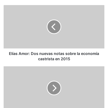
Elías
Amor:
Dos
nuevas
notas
sobre
la
economía
castrista
en
Elías Amor: Dos nuevas notas sobre la economía
2015
castrista en 2015
MUD
ante
el
Comunicado
de
la
Sala
Electoral