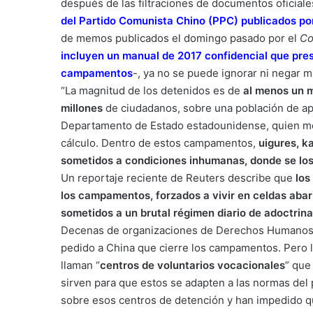
después de las filtraciones de documentos oficial
del Partido Comunista Chino (PPC) publicados p
de memos publicados el domingo pasado por el
Co
incluyen un manual de 2017 confidencial que pre
campamentos
-, ya no se puede ignorar ni negar 
“La magnitud de los detenidos es de
al menos un 
millones
de ciudadanos, sobre una población de ap
Departamento de Estado estadounidense, quien mos
cálculo. Dentro de estos campamentos,
uigures, k
sometidos a condiciones inhumanas, donde se los
Un reportaje reciente de Reuters describe que
los 
los campamentos, forzados a vivir en celdas abar
sometidos a un brutal régimen diario de adoctrina
Decenas de organizaciones de Derechos Humanos, o
pedido a China que cierre los campamentos. Pero l
llaman “
centros de voluntarios vocacionales
” que
sirven para que estos se adapten a las normas del
sobre esos centros de detención y han impedido qu