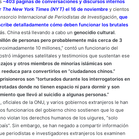
es
–
403 paginas de conversaciones y discursos internos
or
The New York Times (NYT)
el 16 de noviembre
y cientos
nsorcio Internacional de Periodistas de Investigación
,
que
scribe detalladamente cómo deben funcionar los brutales
más. China está llevando a cabo un
genocidio cultural
.
millón de personas pero probablemente más cerca de 3
roximadamente 10 millones,” contó un funcionario del
tró imágenes satelitales y testimonios que sustentan ese
azajos y otros miembros de minorías islámicas son
 reeduca para convertirlos en “ciudadanos chinos.”
prisioneros son “torturados durante los interrogatorios en
rotadas donde no tienen espacio ni para dormir y son
miento que llevó al suicidio a algunas personas.”
ficiales de la ONU, y varios gobiernos extranjeros le han
os funcionarios del gobierno chino sostienen que lo que
 no violan los derechos humanos de los uigures, “solo
 país”. Sin embargo, se han negado a compartir información
e periodistas e investigadores extranjeros los examinen