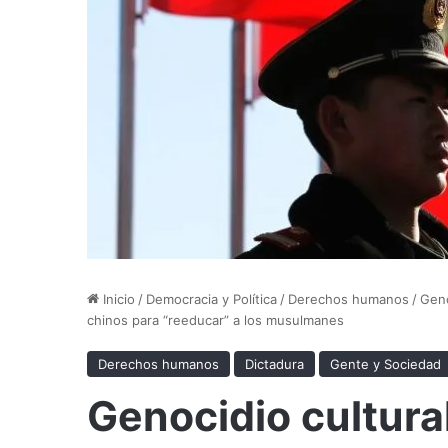
Inicio
/
Democracia y Política
/
Derechos humanos
/
Geno
chinos para “reeducar” a los musulmanes
Derechos humanos
Dictadura
Gente y Sociedad
Genocidio cultura