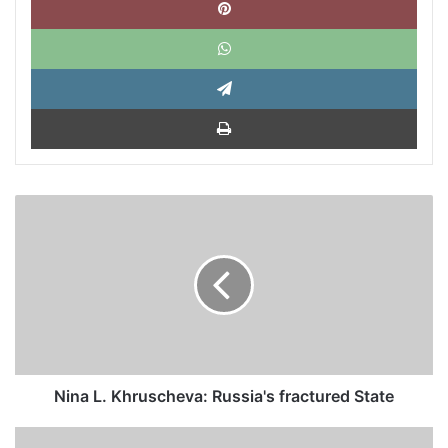
What
Tele
Impri
Nina
L.
Khruscheva:
Russia's
fractured
State
Nina L. Khruscheva: Russia's fractured State
34