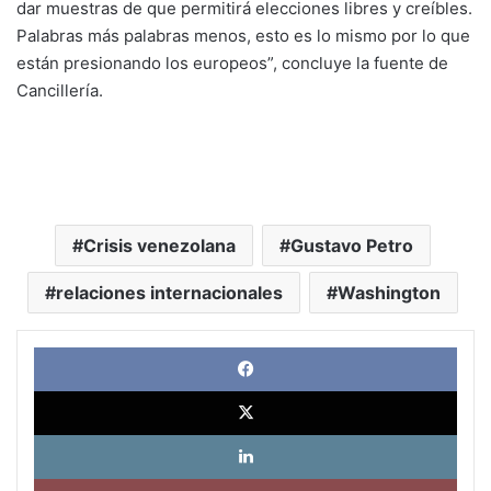
dar muestras de que permitirá elecciones libres y creíbles.
Palabras más palabras menos, esto es lo mismo por lo que
están presionando los europeos”, concluye la fuente de
Cancillería.
Crisis venezolana
Gustavo Petro
relaciones internacionales
Washington
Face
X
Link
Pinte