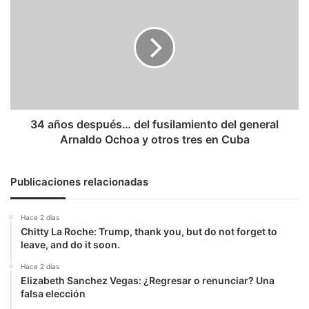
años
después…
del
fusilamiento
del
general
Arnaldo
Ochoa
y
34 años después… del fusilamiento del general
otros
Arnaldo Ochoa y otros tres en Cuba
tres
en
Cuba
Publicaciones relacionadas
Hace 2 días
Chitty La Roche: Trump, thank you, but do not forget to
leave, and do it soon.
Hace 2 días
Elizabeth Sanchez Vegas: ¿Regresar o renunciar? Una
falsa elección