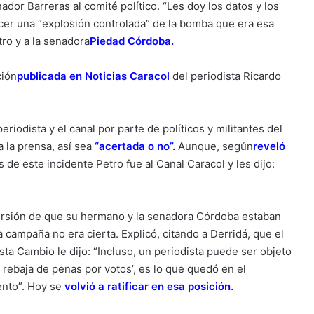
nador Barreras al comité político. “Les doy los datos y los
cer una “explosión controlada” de la bomba que era esa
tro y a la senadora
Piedad Córdoba
.
ción
publicada en Noticias Caracol
del periodista Ricardo
riodista y el canal por parte de políticos y militantes del
a la prensa, así sea
“acertada o no”
.
Aunque, según
reveló
de este incidente Petro fue al Canal Caracol y les dijo:
versión de que su hermano y la senadora Córdoba estaban
 campaña no era cierta. Explicó, citando a Derridá, que el
ista Cambio le dijo: “Incluso, un periodista puede ser objeto
 rebaja de penas por votos’, es lo que quedó en el
ento”. Hoy se
volvió a ratificar en esa posición
.