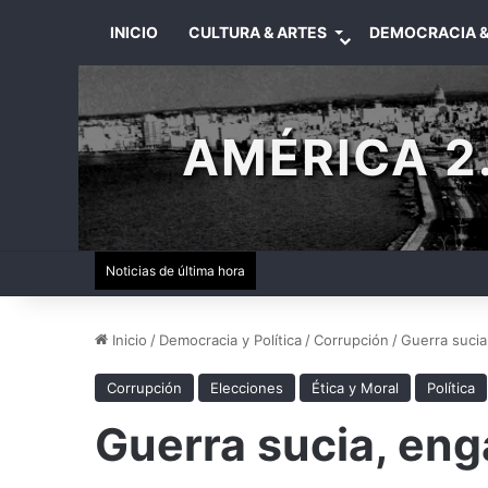
INICIO
CULTURA & ARTES
DEMOCRACIA &
AMÉRICA 2.
Noticias de última hora
Inicio
/
Democracia y Política
/
Corrupción
/
Guerra sucia
Corrupción
Elecciones
Ética y Moral
Política
Guerra sucia, eng