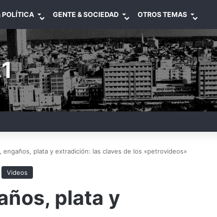
 POLÍTICA
GENTE & SOCIEDAD
OTROS TEMAS
1
, engaños, plata y extradición: las claves de los «petrovideos»
Videos
años, plata y