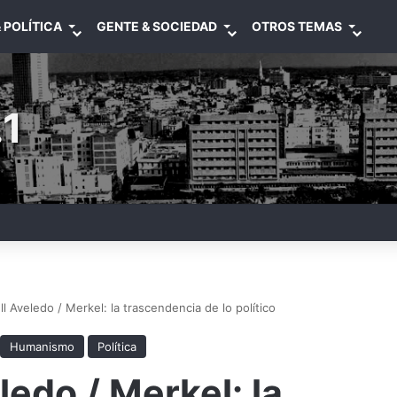
 POLÍTICA
GENTE & SOCIEDAD
OTROS TEMAS
1
ll Aveledo / Merkel: la trascendencia de lo político
Humanismo
Política
ledo / Merkel: la