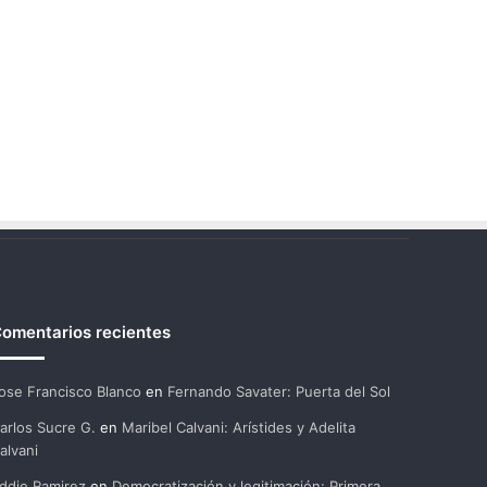
omentarios recientes
ose Francisco Blanco
en
Fernando Savater: Puerta del Sol
arlos Sucre G.
en
Maribel Calvani: Arístides y Adelita
alvani
ddie Ramirez
en
Democratización y legitimación: Primera