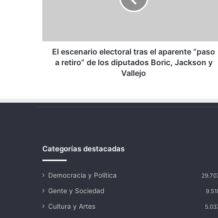
aparente
“paso
a
retiro”
de
El escenario electoral tras el aparente “paso
los
a retiro” de los diputados Boric, Jackson y
diputados
Vallejo
Boric,
Jackson
y
Vallejo
Categorías destacadas
Democracia y Política
29.70
Gente y Sociedad
9.51
Cultura y Artes
5.03