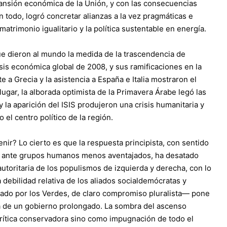
pansión económica de la Unión, y con las consecuencias
n todo, logró concretar alianzas a la vez pragmáticas e
atrimonio igualitario y la política sustentable en energía.
e dieron al mundo la medida de la trascendencia de
isis económica global de 2008, y sus ramificaciones en la
te a Grecia y la asistencia a España e Italia mostraron el
ugar, la alborada optimista de la Primavera Árabe legó las
l y la aparición del ISIS produjeron una crisis humanitaria y
el centro político de la región.
venir? Lo cierto es que la respuesta principista, con sentido
s ante grupos humanos menos aventajados, ha desatado
utoritaria de los populismos de izquierda y derecha, con lo
a debilidad relativa de los aliados socialdemócratas y
tado por los Verdes, de claro compromiso pluralista— pone
ga de un gobierno prolongado. La sombra del ascenso
rítica conservadora sino como impugnación de todo el