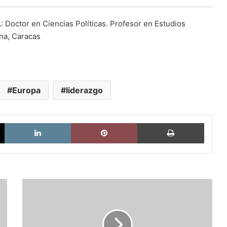
L
:
Doctor en Ciencias Políticas. Profesor en Estudios
ana, Caracas
Europa
liderazgo
X
LinkedIn
Pinterest
Imprimi
El
nacionalismo
fascista
italiano
es