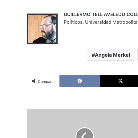
GUILLERMO TELL AVELEDO COL
Políticos, Universidad Metropolit
Angela Merkel
Facebook
Compartir
El
escenario
electoral
tras
el