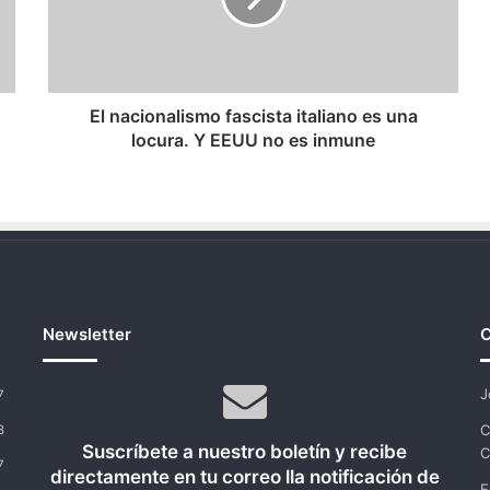
una
locura.
Y
EEUU
no
El nacionalismo fascista italiano es una
es
locura. Y EEUU no es inmune
inmune
Newsletter
C
J
7
C
8
Suscríbete a nuestro boletín y recibe
C
7
directamente en tu correo lla notificación de
E