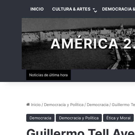
INICIO
CULTURA & ARTES
DEMOCRACIA &
AMÉRICA 2.
Noticias de última hora
Inicio
/
Democracia y Política
/
Democracia
/
Guillermo Te
Democracia
Democracia y Política
Ética y Moral
Guillermo Tell Ave