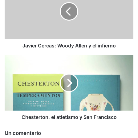
Allen
y
el
infierno
Javier Cercas: Woody Allen y el infierno
Chesterton,
el
atletismo
y
San
Francisco
Chesterton, el atletismo y San Francisco
Un comentario