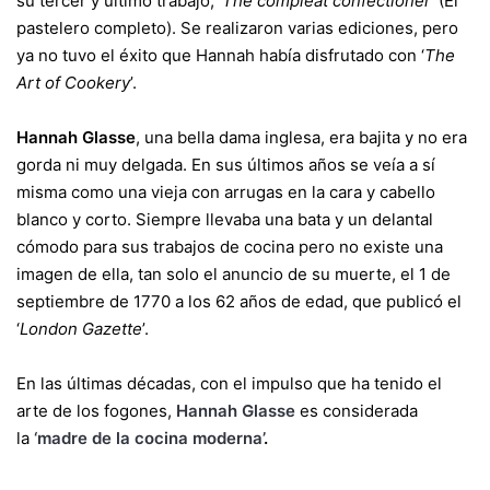
su tercer y último trabajo, ‘
The compleat confectioner
’ (El
pastelero completo). Se realizaron varias ediciones, pero
ya no tuvo el éxito que Hannah había disfrutado con ‘
The
Art of Cookery
’.
Hannah Glasse
, una bella dama inglesa, era bajita y no era
gorda ni muy delgada. En sus últimos años se veía a sí
misma como una vieja con arrugas en la cara y cabello
blanco y corto. Siempre llevaba una bata y un delantal
cómodo para sus trabajos de cocina pero no existe una
imagen de ella, tan solo el anuncio de su muerte, el 1 de
septiembre de 1770 a los 62 años de edad, que publicó el
‘
London Gazette
’.
En las últimas décadas, con el impulso que ha tenido el
arte de los fogones,
Hannah Glasse
es considerada
la
‘madre de la cocina moderna’
.