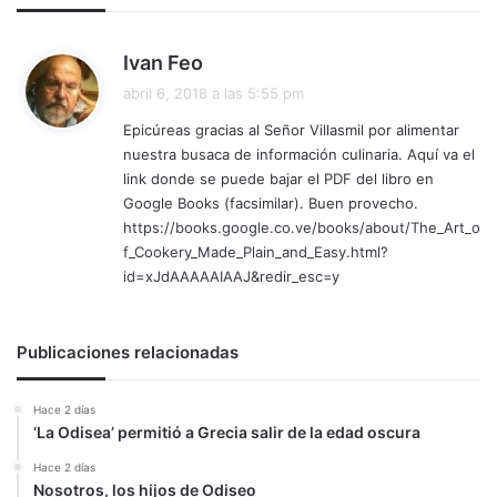
d
Ivan Feo
i
abril 6, 2018 a las 5:55 pm
c
Epicúreas gracias al Señor Villasmil por alimentar
e
nuestra busaca de información culinaria. Aquí va el
:
link donde se puede bajar el PDF del libro en
Google Books (facsimilar). Buen provecho.
https://books.google.co.ve/books/about/The_Art_o
f_Cookery_Made_Plain_and_Easy.html?
id=xJdAAAAAIAAJ&redir_esc=y
Publicaciones relacionadas
Hace 2 días
‘La Odisea’ permitió a Grecia salir de la edad oscura
Hace 2 días
Nosotros, los hijos de Odiseo