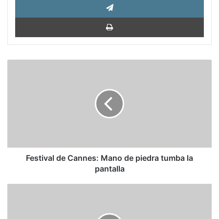
Impri
Festival
de
Cannes:
Mano
de
piedra
tumba
la
pantalla
Festival de Cannes: Mano de piedra tumba la
pantalla
Libertad
de
prensa