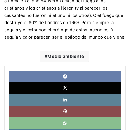
a Roma en el año 64. Nerón acusó del fuego a los
cristianos y los cristianos a Nerón (y al parecer los
causantes no fueron ni el uno ni los otros). O el fuego que
destruyó el 80% de Londres en 1666. Pero siempre la
sequía y el calor son el prólogo de estos incendios. Y
sequía y calor parecen ser el epílogo del mundo que viene.
Medio ambiente
Face
X
Link
Pinte
What
Tele